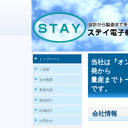
トップページ
当社は『オ
ご挨拶
発から
量産までト
会社概要
です。
事業内容
製品紹介
設備紹介
会社情報
お問合せ